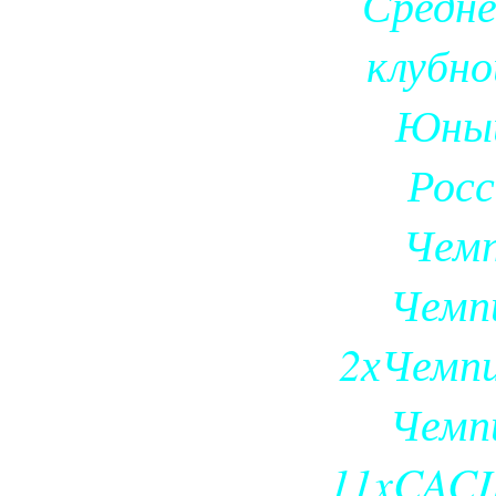
Средне
клубно
Юный
Рос
Чем
Чемп
2хЧемп
Чемп
11xCACI