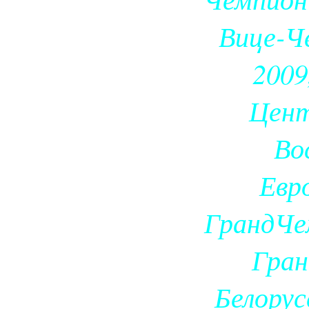
Вице-Ч
2009
Цент
Во
Евр
ГрандЧе
Гра
Белорус