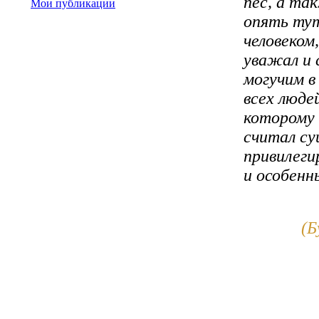
пес, а та
Мои публикации
опять тут
человеком
уважал и
могучим в
всех люде
которому 
считал с
привилег
и особенн
(Б