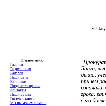
Mikelange
Главное меню
"Прокурат
Главная
Банга, вы
Родословная
Галерея
дыша, улег
Наши дети
причем ра
Выставки
Продаются щенки
означала,
Контакты
гроза, еди
Наши друзья
Гостевая книга
чего боял
Мы им можем помочь