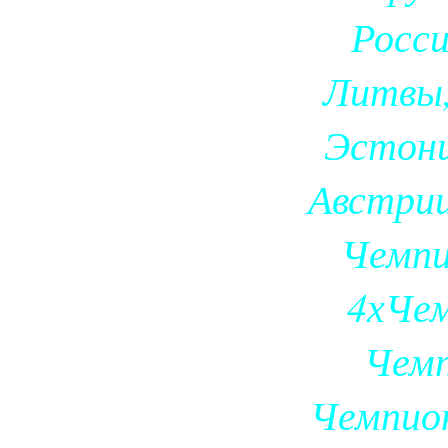
Росси
Литвы,
Эстони
Австрии
Чемпи
4хЧе
Чем
Чемпио