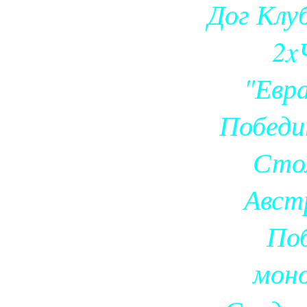
Дог Клуб
2x
"Евра
Победи
Сто
Авст
По
мон